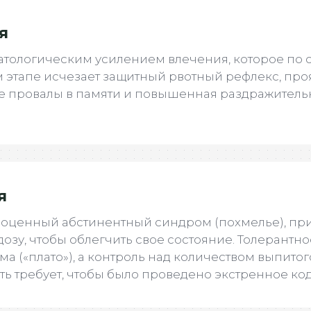
я
атологическим усилением влечения, которое по 
м этапе исчезает защитный рвотный рефлекс, про
е провалы в памяти и повышенная раздражительн
я
оценный абстинентный синдром (похмелье), пр
озу, чтобы облегчить свое состояние. Толерантн
а («плато»), а контроль над количеством выпитог
ь требует, чтобы было проведено экстренное ко