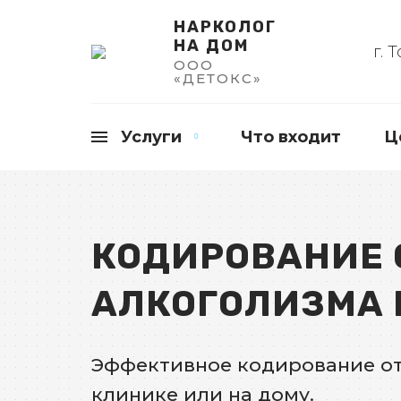
НАРКОЛОГ
НА ДОМ
г. 
ООО
«ДЕТОКС»
Услуги
Что входит
Ц
Вывод из запоя на дому
Кодирование от алкоголизма
КОДИРОВАНИЕ 
Кодирование от алкоголизма на
АЛКОГОЛИЗМА 
Эффективное кодирование от
клинике или на дому.