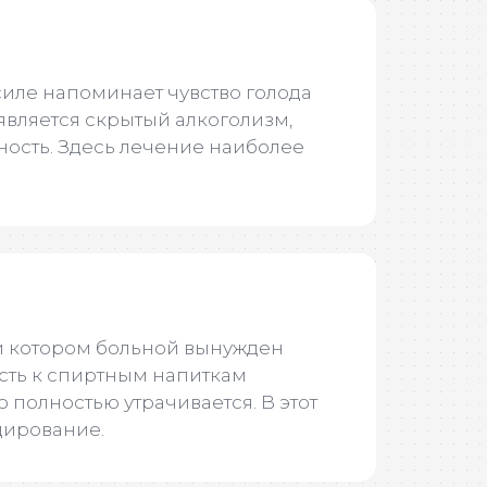
силе напоминает чувство голода
является скрытый алкоголизм,
ость. Здесь лечение наиболее
и котором больной вынужден
ость к спиртным напиткам
о полностью утрачивается. В этот
дирование.