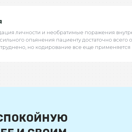
я
дация личности и необратимые поражения внутре
я сильного опьянения пациенту достаточно всего
труднено, но кодирование все еще применяется 
 СПОКОЙНУЮ