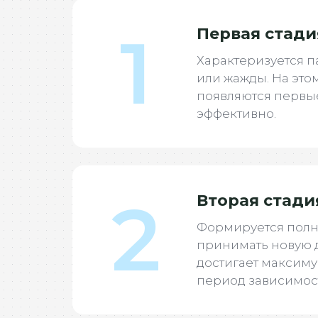
1
Первая стади
Характеризуется п
или жажды. На это
появляются первы
эффективно.
2
Вторая стади
Формируется полн
принимать новую д
достигает максимум
период зависимост