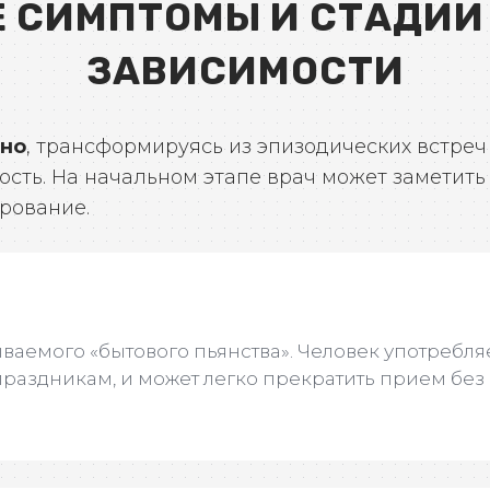
 СИМПТОМЫ И СТАДИИ
ЗАВИСИМОСТИ
нно
, трансформируясь из эпизодических встре
сть. На начальном этапе врач может заметить
рование.
ываемого «бытового пьянства». Человек употребляе
раздникам, и может легко прекратить прием без