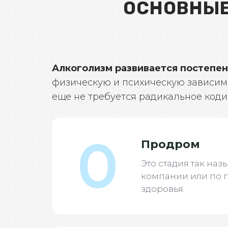
ОСНОВНЫЕ
Алкоголизм развивается постепе
физическую и психическую зависимо
еще не требуется радикальное коди
0
Продром
Это стадия так наз
компании или по п
здоровья.