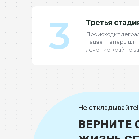
3
Третья стади
Происходит дегра
падает: теперь дл
лечение крайне за
Не откладывайте!
ВЕРНИТЕ